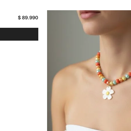
$
89.990