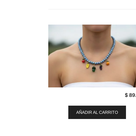
$
89
AÑADIR AL CARRITO