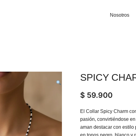
Nosotros
SPICY CHA
$
59.900
El Collar Spicy Charm con 
pasión, convirtiéndose en
aman destacar con estilo 
en tonos negro, blanco y 