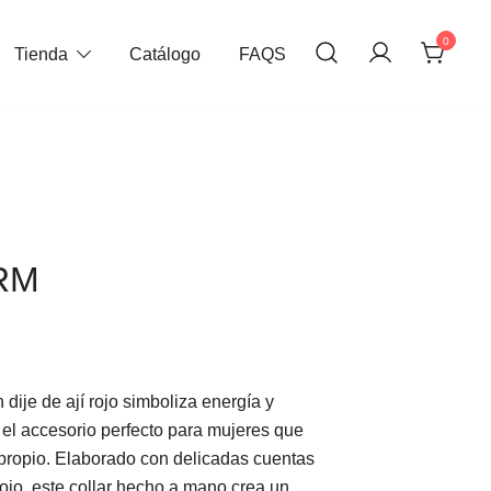
0
Tienda
Catálogo
FAQS
RM
dije de ají rojo simboliza energía y
 el accesorio perfecto para mujeres que
propio. Elaborado con delicadas cuentas
rojo, este collar hecho a mano crea un