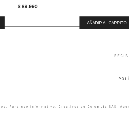
$
89.990
AÑADIR AL CARRITO
RECIB
POL
os. Para uso informativo. Creativos de Colombia SAS. Age