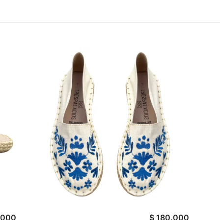
.000
$
180.000