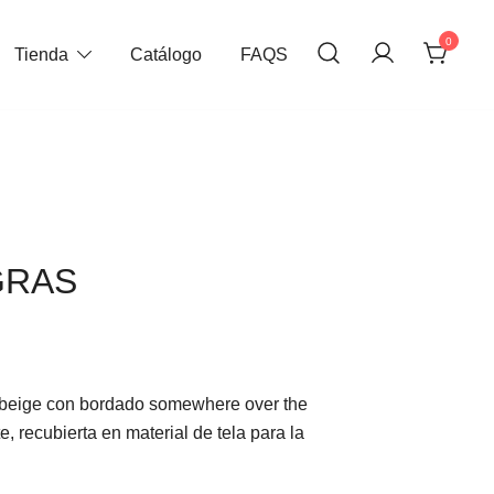
0
Tienda
Catálogo
FAQS
GRAS
r beige con bordado somewhere over the
, recubierta en material de tela para la